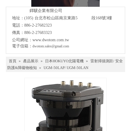
鐸驥企業有限公司
地址：(105)
台北市松山區南京東路5 段168號3樓
電話：886-2-27682323
傳真：886-2-27683323
公司網址：
www.dwotom.com.tw
電子信箱：
dwotom.sales@gmail.com
首頁
»
產品展示
»
日本HOKUYO北陽電機
»
雷射掃描測距/ 安全
防護&障礙物檢知
»
UGM-50LAP/ UGM-50LAN