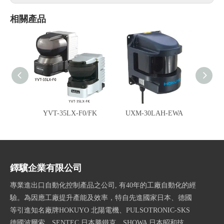
相關產品
YVT-35LX-F0/FK
UXM-30LAH-EWA
UXM
鐸驥企業有限公司
專業進出口自動化控制產品之公司, 有40年的工廠自動化的經
驗。為因應工廠提升產能及效率，特自先進國家日本、德國
等引進知名廠牌HOKUYO 北陽電機、PULSOTRONIC-SKS
德國波爾索、SENTEC 日本勝鐵克、SHOWA 日本昭和技