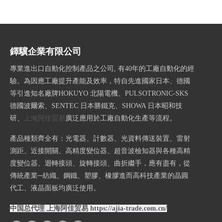
鐸驥企業有限公司
專業進出口自動化控制產品之公司, 有40年的工廠自動化的經
驗。為因應工廠提升產能及效率，特自先進國家日本、德國
等引進知名廠牌HOKUYO 北陽電機、PULSOTRONIC-SKS
德國波爾索、SENTEC 日本勝鐵克、SHOWA 日本昭和技
研、
上海阿佳贸易
廣泛應用於工廠自動化生產等流程。
產品種類齊全有：光電器、計數器、光資料傳送裝置、雷射
測距、近接開關、高精度變位器、超音波檢知器與各種高精
度變位器、迴轉接頭、旋轉接頭、曲折繼手，應有盡有，從
傳統產業─紡織、鋼鐵、塑膠、橡膠進而高科技產業的晶圓
代工、液晶面板均廣泛使用。
中国总代理 上海阿佳贸易
https://ajia-trade.com.cn/