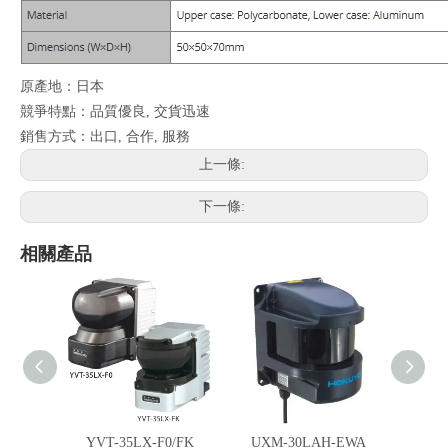
原產地：日本
競爭特點：品質優良, 交貨迅速
銷售方式：出口, 合作, 服務
上一條:
下一條:
相關產品
YVT-35LX-F0/FK
UXM-30LAH-EWA
UXM