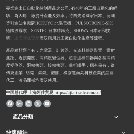
專業進出口自動化控制產品之公司, 有40年的工廠自動化的經
驗。為因應工廠提升產能及效率，特自先進國家日本、德國
等引進知名廠牌HOKUYO 北陽電機、PULSOTRONIC-SKS
德國波爾索、SENTEC 日本勝鐵克、SHOWA 日本昭和技
研、
上海阿佳贸易
廣泛應用於工廠自動化生產等流程。
產品種類齊全有：光電器、計數器、光資料傳送裝置、雷射
測距、近接開關、高精度變位器、超音波檢知器與各種高精
度變位器、迴轉接頭、旋轉接頭、曲折繼手，應有盡有，從
傳統產業─紡織、鋼鐵、塑膠、橡膠進而高科技產業的晶圓
代工、液晶面板均廣泛使用。
中国总代理 上海阿佳贸易
https://ajia-trade.com.cn/
產品分類
快速鏈結