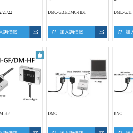
2/21/22
DMC-GB1/DMC-HB1
DME-G/H
入詢價籃
詢價
加入詢價籃
詢價
加
M-HF
DMG
BNC