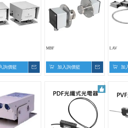
MBF
LAV
入詢價籃
詢價
加入詢價籃
詢價
加