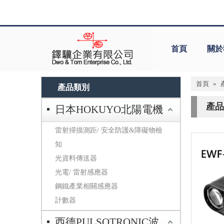
首頁
關於
首頁
»
產品類別
產品
日本HOKUYO北陽電機
雷射掃描測距/ 安全防護&障礙物檢
知
光資料傳送器
光電/ 雷射感應器
鋼鐵產業相關感應器
計數器
西德PULSOTRONIC波