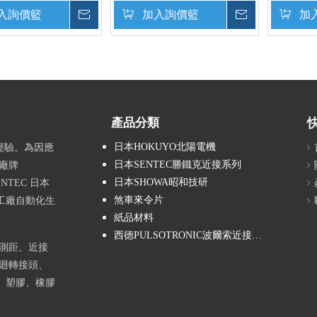
入詢價籃
詢價
加入詢價籃
詢價
加
產品分類
日本HOKUYO北陽電機
經驗。為因應
日本SENTEC勝鐵克近接系列
廠牌
日本SHOWA昭和技研
NTEC 日本
煞車來令片
工廠自動化生
紙品材料
西德PULSOTRONIC波爾索近接系列
測距、近接
迴轉接頭、
、塑膠、橡膠