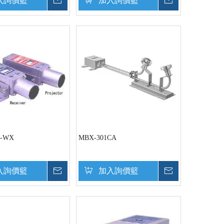
入詢價籃
詢價
加入詢價籃
詢價
H-WX
MBX-301CA
入詢價籃
詢價
加入詢價籃
詢價