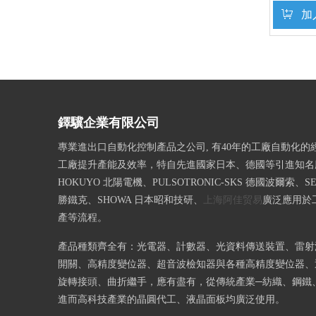
加
»
鐸驥企業有限公司
專業進出口自動化控制產品之公司, 有40年的工廠自動化的
工廠提升產能及效率，特自先進國家日本、德國等引進知名
HOKUYO 北陽電機、PULSOTRONIC-SKS 德國波爾索、SE
勝鐵克、SHOWA 日本昭和技研、
上海阿佳贸易
廣泛應用於
產等流程。
產品種類齊全有：光電器、計數器、光資料傳送裝置、雷射
開關、高精度變位器、超音波檢知器與各種高精度變位器、
旋轉接頭、曲折繼手，應有盡有，從傳統產業─紡織、鋼鐵
進而高科技產業的晶圓代工、液晶面板均廣泛使用。