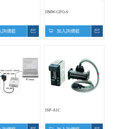
DMW-GFO-S
入詢價籃
詢價
加入詢價籃
詢價
ISP-A1C