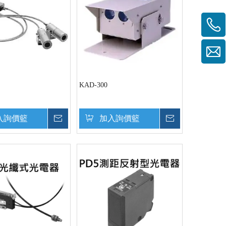
KAD-300
入詢價籃
詢價
加入詢價籃
詢價