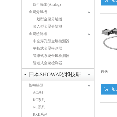
加
線性輸出(Analog)
金屬分離機
一般型金屬分離機
吸入型金屬分離機
金屬檢測器
中空穿孔型金屬檢測器
平板式金屬檢測器
管線式系統金屬檢測器
隧道式金屬檢測器
PHV
日本SHOWA昭和技研
旋轉接頭
加
AC系列
KC系列
NC系列
RXE系列