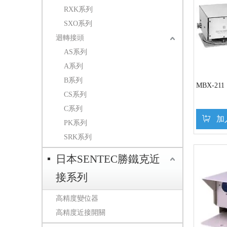
RXK系列
SXO系列
迴轉接頭
AS系列
A系列
B系列
MBX-211
CS系列
C系列
加
PK系列
SRK系列
日本SENTEC勝鐵克近
接系列
高精度變位器
高精度近接開關