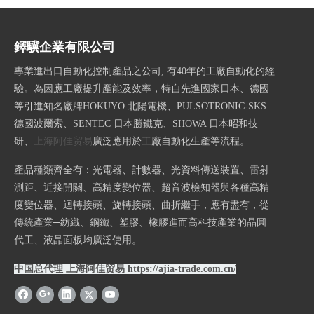
鐸驥企業有限公司
專業進出口自動化控制產品之公司, 有40年的工廠自動化的經
驗。為因應工廠提升產能及效率，特自先進國家日本、德國
等引進知名廠牌HOKUYO 北陽電機、PULSOTRONIC-SKS
德國波爾索、SENTEC 日本勝鐵克、SHOWA 日本昭和技
研、
上海阿佳贸易
廣泛應用於工廠自動化生產等流程。
產品種類齊全有：光電器、計數器、光資料傳送裝置、雷射
測距、近接開關、高精度變位器、超音波檢知器與各種高精
度變位器、迴轉接頭、旋轉接頭、曲折繼手，應有盡有，從
傳統產業─紡織、鋼鐵、塑膠、橡膠進而高科技產業的晶圓
代工、液晶面板均廣泛使用。
中国总代理 上海阿佳贸易
https://ajia-trade.com.cn/