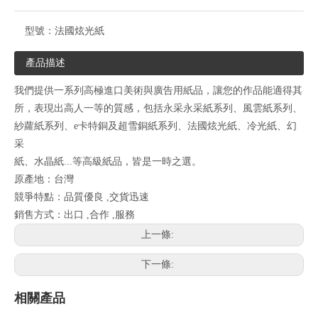
型號：
法國炫光紙
產品描述
我們提供一系列高極進口美術與廣告用紙品，讓您的作品能適得其
所，表現出高人一等的質感，包括永采永采紙系列、風雲紙系列、
紗蘿紙系列、e卡特銅及超雪銅紙系列、法國炫光紙、冷光紙、幻
采
紙、水晶紙...等高級紙品，皆是一時之選。
原產地：台灣
競爭特點：品質優良 ,交貨迅速
銷售方式：出口 ,合作 ,服務
上一條:
下一條:
相關產品