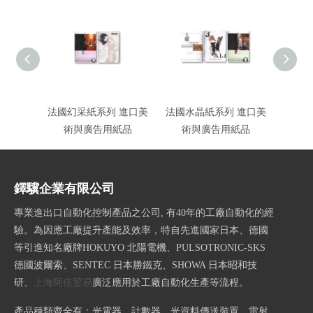
法國幻采紙系列 進口美
法國水晶紙系列 進口美
法國冷
術與廣告用紙品
術與廣告用紙品
術
鐸驥企業有限公司
專業進出口自動化控制產品之公司, 有40年的工廠自動化的經
驗。為因應工廠提升產能及效率，特自先進國家日本、德國
等引進知名廠牌HOKUYO 北陽電機、PULSOTRONIC-SKS
德國波爾索、SENTEC 日本勝鐵克、SHOWA 日本昭和技
研、
上海阿佳贸易
廣泛應用於工廠自動化生產等流程。
產品種類齊全有：光電器、計數器、光資料傳送裝置、雷射