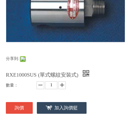
分享到:
RXE1000SUS (單式螺紋安裝式)
數量：
詢價
加入詢價籃