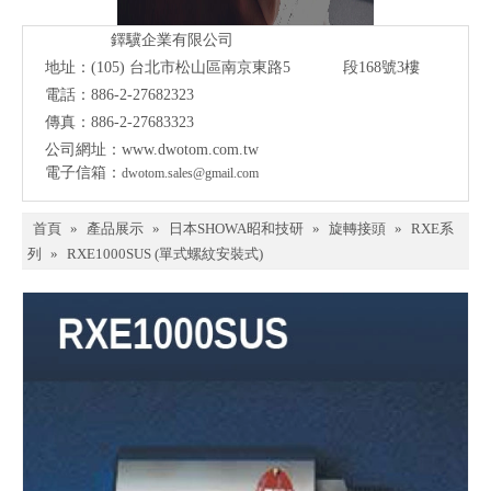
鐸驥企業有限公司
地址：(105)
台北市松山區南京東路5 段168號3樓
電話：886-2-27682323
傳真：886-2-27683323
公司網址：
www.dwotom.com.tw
電子信箱：
dwotom.sales@gmail.com
首頁
»
產品展示
»
日本SHOWA昭和技研
»
旋轉接頭
»
RXE系
列
»
RXE1000SUS (單式螺紋安裝式)