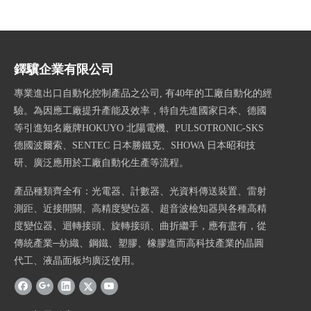
鐸驥企業有限公司
專業進出口自動化控制產品之公司, 有40年的工廠自動化的經
驗。為因應工廠提升產能及效率，特自先進國家日本、德國
等引進知名廠牌HOKUYO 北陽電機、PULSOTRONIC-SKS
德國波爾索、SENTEC 日本勝鐵克、SHOWA 日本昭和技
研、
廣泛應用於工廠自動化生產等流程。
產品種類齊全有：光電器、計數器、光資料傳送裝置、雷射
測距、近接開關、高精度變位器、超音波檢知器與各種高精
度變位器、迴轉接頭、旋轉接頭、曲折繼手，應有盡有，從
傳統產業─紡織、鋼鐵、塑膠、橡膠進而高科技產業的晶圓
代工、液晶面板均廣泛使用。