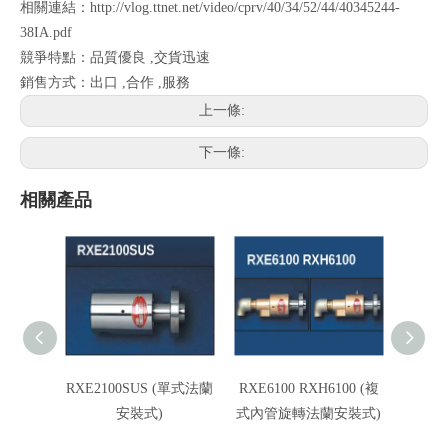
相關連結：http://vlog.ttnet.net/video/cprv/40/34/52/44/40345244-
38IA.pdf
競爭特點：品質優良 ,交貨迅速
銷售方式：出口 ,合作 ,服務
上一條:
下一條:
相關產品
RXE2100SUS (單式法蘭
RXE6100 RXH6100 (複
RXE5
安裝式)
式內管旋轉法蘭安裝式)
式內管