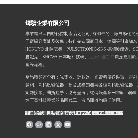
鐸驥企業有限公司
專業進出口自動化控制產品之公司, 有40年的工廠自動化的
工廠提升產能及效率，特自先進國家日本、德國等引進知名
HOKUYO 北陽電機、PULSOTRONIC-SKS 德國波爾索、SE
勝鐵克、SHOWA 日本昭和技研、
上海阿佳贸易
廣泛應用於
產等流程。
產品種類齊全有：光電器、計數器、光資料傳送裝置、雷射
開關、高精度變位器、超音波檢知器與各種高精度變位器、
旋轉接頭、曲折繼手，應有盡有，從傳統產業─紡織、鋼鐵
進而高科技產業的晶圓代工、液晶面板均廣泛使用。
中国总代理 上海阿佳贸易
https://ajia-trade.com.cn/