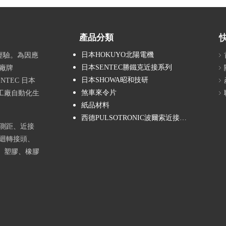
產品分類
日本HOKUYO北陽電機
經驗。為因應
日本SENTEC勝鐵克近接系列
廠牌
日本SHOWA昭和技研
NTEC 日本
煞車來令片
工廠自動化生
紙品材料
西德PULSOTRONIC波爾索近接系列
測距、近接
迴轉接頭、
、塑膠、橡膠