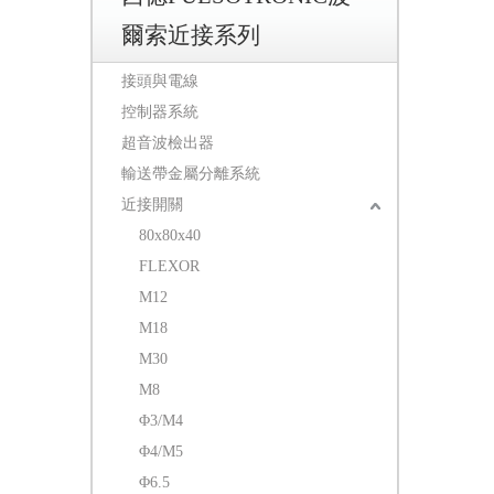
爾索近接系列
接頭與電線
控制器系統
超音波檢出器
輸送帶金屬分離系統
近接開關
80x80x40
FLEXOR
M12
M18
M30
M8
Φ3/M4
Φ4/M5
Φ6.5