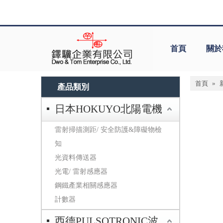
首頁
關於
首頁
»
產品類別
日本HOKUYO北陽電機
雷射掃描測距/ 安全防護&障礙物檢
知
光資料傳送器
光電/ 雷射感應器
鋼鐵產業相關感應器
計數器
西德PULSOTRONIC波